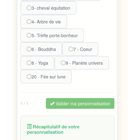
3- cheval équitation
4- Arbre de vie
5- Trèfle porte-bonheur
6 - Bouddha
7 - Coeur
8 - Yoga
9 - Planète univers
20 - Fée sur lune
Valider ma personnalisation
1
/ 1
Récapitulatif de votre
personnalisation