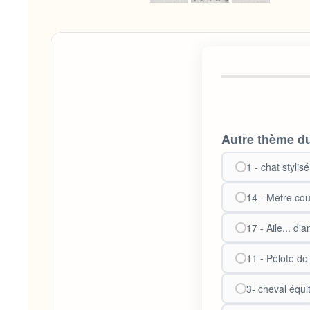
Autre thème du
1 - chat stylisé
14 - Mètre cou
17 - Aile... d'
11 - Pelote de 
3- cheval équi