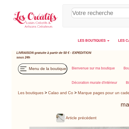
Panneau de gestion des cookies
LES BOUTIQUES
LES C
LIVRAISON gratuite à partir de 50 € - EXPEDITION
sous 24h
Menu de la boutique
Bienvenue sur ma boutique
Bou
Décoration murale d'intérieur
Bi
Les boutiques
>
Calao and Co
>
Marque pages pour un cade
ma
Article précédent