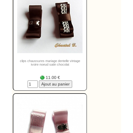
clips chaussures mariage dentelle vintage
ivoire noeud satin chocolat
11.00 €