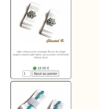
clips chaussures mariage flocon de neige
argent noeud satin blanc accessoire cérémonie
thème hiver
18.50 €