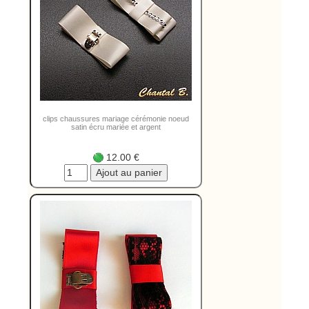
clips chaussures mariage cérémonie noeud
satin écru mariée et argent
12.00 €