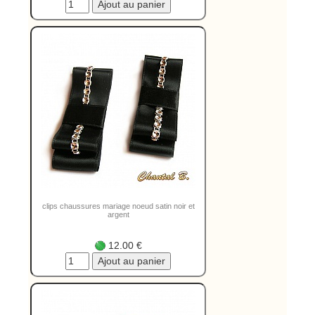
clips chaussures mariage noeud satin noir et
argent
12.00 €