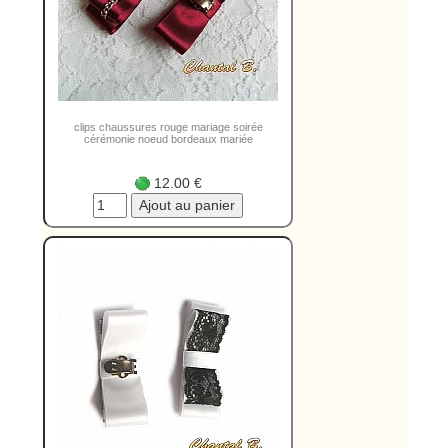
clips chaussures rouge mariage soirée
cérémonie noeud bordeaux mariée
12.00 €