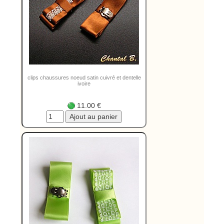
clips chaussures noeud satin cuivré et dentelle
ivoire
11.00 €