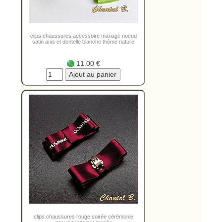
clips chaussures accessoire mariage noeud
satin anis et dentelle blanche thème nature
11.00 €
clips chaussures rouge soirée cérémonie