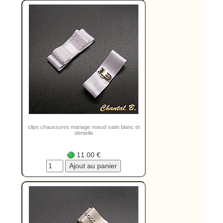
clips chaussures mariage noeud satin blanc et
dentelle
11.00 €