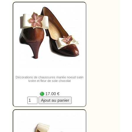
Décorations de chaussures mariée noeud satin
ivoire et fleur de soie chocolat
17.00 €