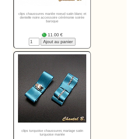
clips chaussures mariée noeud satin blanc et
dentelle noire accessoire cérémonie soirée
baroque
11.00 €
clips turquoise chaussures mariage satin
turquoise mariée