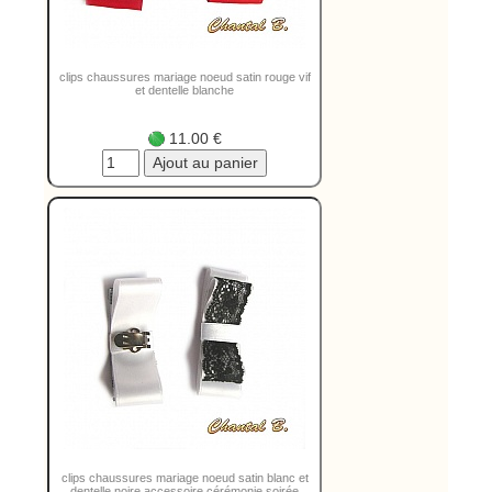
clips chaussures mariage noeud satin rouge vif
et dentelle blanche
11.00 €
clips chaussures mariage noeud satin blanc et
dentelle noire accessoire cérémonie soirée