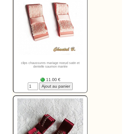
clips chaussures mariage noeud satin et
dentelle saumon mariée
11.00 €