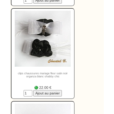
clips chaussures mariage fleur satin noir
organza blanc shabby chic
22.00 €