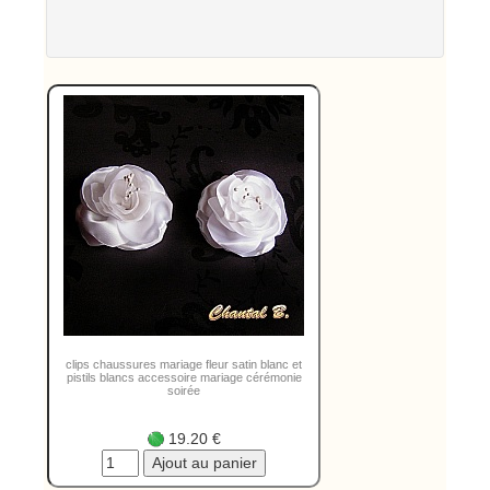
clips chaussures mariage fleur satin blanc et
pistils blancs accessoire mariage cérémonie
soirée
19.20 €