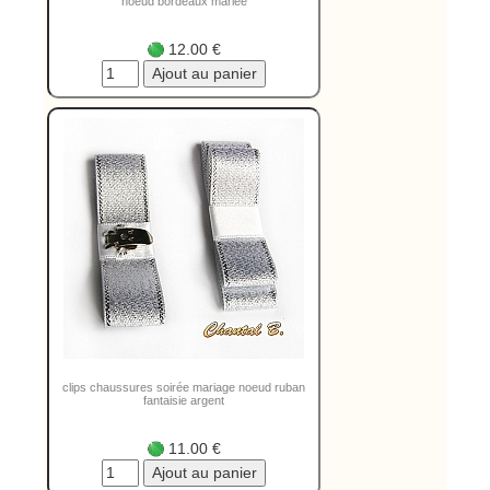
noeud bordeaux mariée
12.00 €
clips chaussures soirée mariage noeud ruban
fantaisie argent
11.00 €