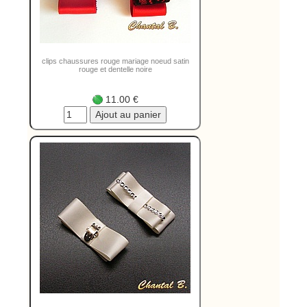
clips chaussures rouge mariage noeud satin
rouge et dentelle noire
11.00 €