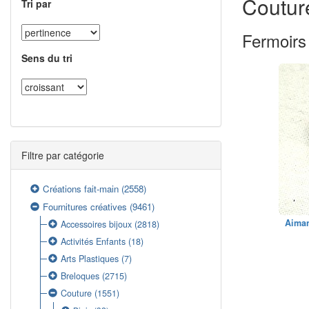
Coutur
Tri par
Fermoirs
Sens du tri
Filtre par catégorie
Créations fait-main
(2558)
Fournitures créatives
(9461)
Aiman
Accessoires bijoux
(2818)
Activités Enfants
(18)
Arts Plastiques
(7)
Breloques
(2715)
Couture
(1551)