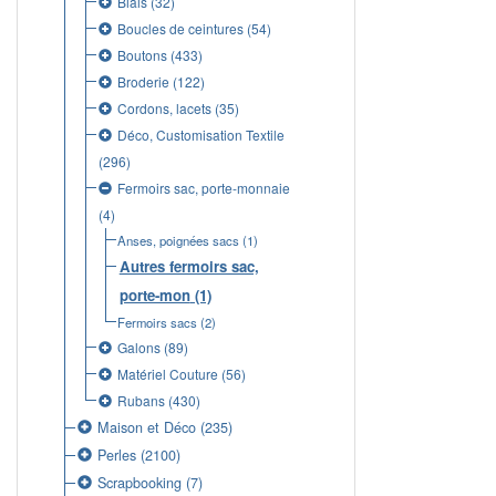
Biais
(32)
Boucles de ceintures
(54)
Boutons
(433)
Broderie
(122)
Cordons, lacets
(35)
Déco, Customisation Textile
(296)
Fermoirs sac, porte-monnaie
(4)
Anses, poignées sacs
(1)
Autres fermoirs sac,
porte-mon
(1)
Fermoirs sacs
(2)
Galons
(89)
Matériel Couture
(56)
Rubans
(430)
Maison et Déco
(235)
Perles
(2100)
Scrapbooking
(7)