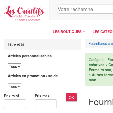
Panneau de gestion des cookies
LES BOUTIQUES
LES CATEG
Fournitures cré
Filtre et tri
Articles personnalisables
Catégorie :
Fou
créatives > C
Fermoirs sac,
> Autres fermo
Articles en promotion / solde
mon
Prix mini
Prix maxi
OK
Fourni