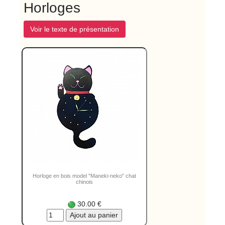
Horloges
Voir le texte de présentation
Horloge en bois model "Maneki-neko" chat
chinois
30.00 €