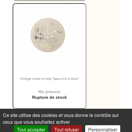
Horloge ronde en bois "japon koï et lotus"
Me prévenir
Rupture de stock
Ce site utilise des cookies et vous donne le contrôle sur
ceux que vous souhaitez activer
Confidentialité
Conditions de vente
1ère
Tout accepter
Tout refuser
Personnaliser
commande ?
Renoncer au contrat ici