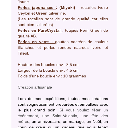
Jaune.
Perles japonaises
: (Miyuki)
: rocailles Ivoire
Ceylon et Green Silverline.
(Les rocailles sont de grande qualité car elles
sont bien calibrées).
Perles en PureCrystal
: toupies Fern Green de
qualité AB.
Perles en verre :
gouttes nacrées de couleur
Blanches et perles rondes nacrées Ivoire et
Tilleul.
Hauteur des boucles env : 8,5 cm
Largeur de la boucle env : 4,5 cm
Poids d’une boucle env : 10 grammes
Création artisanale
Lors de mes expéditions, toutes mes créations
sont soigneusement préparées et emballées avec
le plus grand soin.
Si vous voulez fêter un
événement, une Saint-Valentin, une fête des
mères,
un anniversaire, un mariage, un Noël, un
coup de cœur ou un cadeau que vous tenez