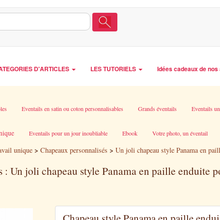
ATEGORIES D'ARTICLES
LES TUTORIELS
Idées cadeaux de nos 
les
Eventails en satin ou coton personnalisables
Grands éventails
Eventails un
unique
Eventails pour un jour inoubliable
Ebook
Votre photo, un éventail
>
>
avail unique
Chapeaux personnalisés
Un joli chapeau style Panama en paill
s : Un joli chapeau style Panama en paille enduite 
Chapeau style Panama en paille endui