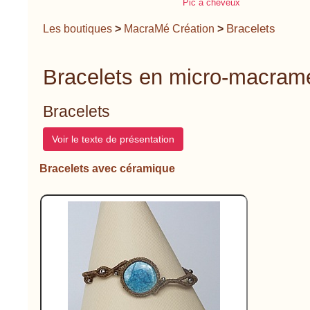
Pic à cheveux
Bracelets
Les boutiques
>
MacraMé Création
>
Bracelets en micro-macramé
Bracelets
Voir le texte de présentation
Bracelets avec céramique