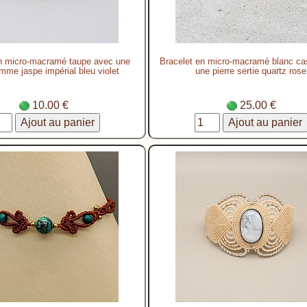
n micro-macramé taupe avec une
Bracelet en micro-macramé blanc c
mme jaspe impérial bleu violet
une pierre sertie quartz rose
10.00 €
25.00 €