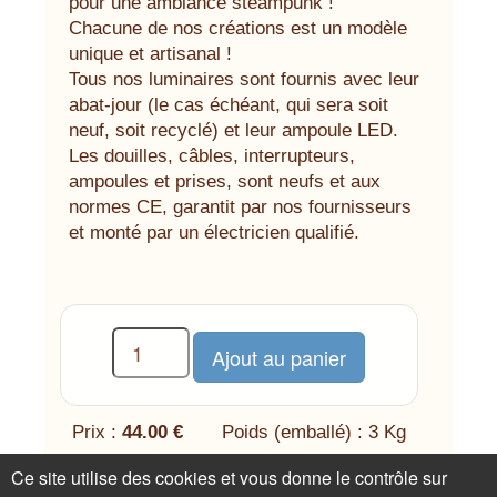
pour une ambiance steampunk !
Chacune de nos créations est un modèle
unique et artisanal !
Tous nos luminaires sont fournis avec leur
abat-jour (le cas échéant, qui sera soit
neuf, soit recyclé) et leur ampoule LED.
Les douilles, câbles, interrupteurs,
ampoules et prises, sont neufs et aux
normes CE, garantit par nos fournisseurs
et monté par un électricien qualifié.
Prix :
44.00 €
Poids (emballé) : 3 Kg
Ce site utilise des cookies et vous donne le contrôle sur
1 disponible(s)