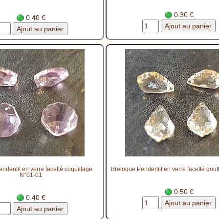
0.30 €
0.40 €
ndentif en verre facetté coquillage
Breloque Pendentif en verre facetté gou
N°01-01
0.50 €
0.40 €