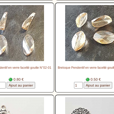
entif en verre facetté goutte N°02-01
Breloque Pendentif en verre facetté gou
0.80 €
0.50 €