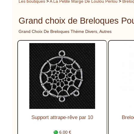
Les boutiques
>
A La Petite Marge De Loulou Perlou
>
Brelo
Grand choix de Breloques Pou
Grand Choix De Breloques Thème Divers, Autres
Support attrape-rêve par 10
Brelo
6.00 €