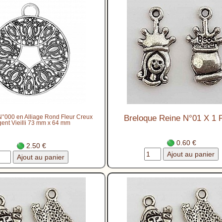
N°000 en Alliage Rond Fleur Creux
Breloque Reine N°01 X 1 
gent Vieilli 73 mm x 64 mm
0.60 €
2.50 €