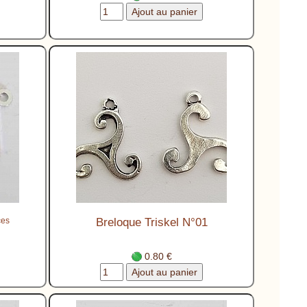
ces
Breloque Triskel N°01
0.80 €