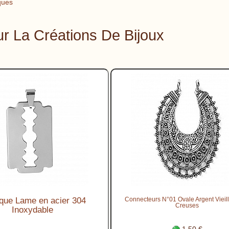
ques
r La Créations De Bijoux
que Lame en acier 304
Connecteurs N°01 Ovale Argent Vieill
Creuses
Inoxydable
1.50 €