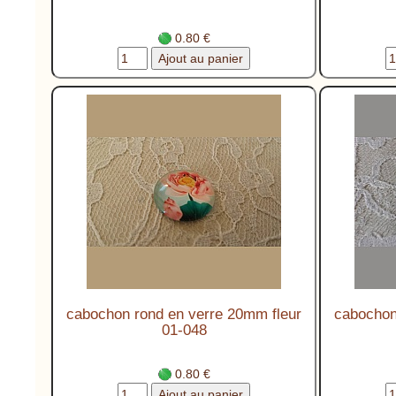
0.80 €
cabochon rond en verre 20mm fleur
cabochon
01-048
0.80 €