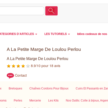
ATEGORIES D'ARTICLES
LES TUTORIELS
Idées cadeaux de nos 
A La Petite Marge De Loulou Perlou
A La Petite Marge De Loulou Perlou
8.9/10 pour 18 avis
Contact
ux
Breloques
Chaînes Cordons Pour Bijoux
Cuirs Et Passants en Z
hons
Perles
Mercerie
Les Kits
Nos Outils: Colle à bijoux, Argente