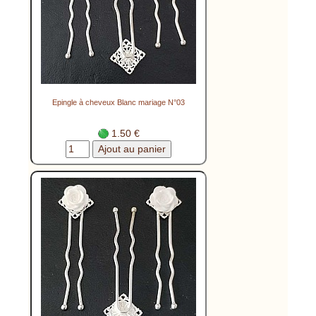
Epingle à cheveux Blanc mariage N°03
1.50 €