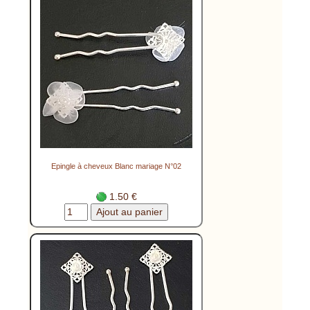
Epingle à cheveux Blanc mariage N°02
1.50 €