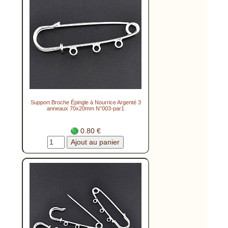
Support Broche Épingle à Nourrice Argenté 3
anneaux 70x20mm N°003-par1
0.80 €