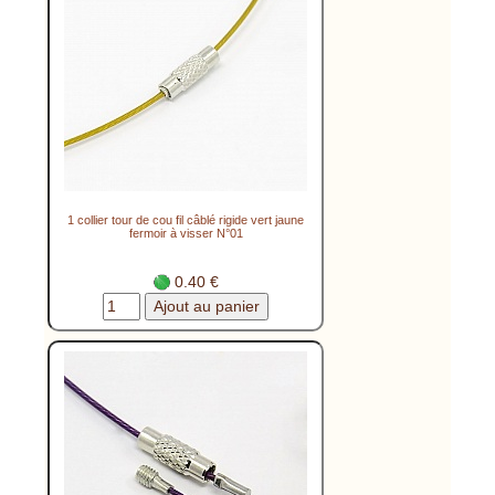
1 collier tour de cou fil câblé rigide vert jaune
fermoir à visser N°01
0.40 €