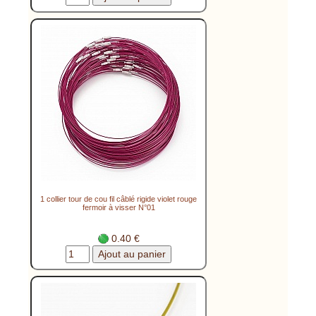
1 collier tour de cou fil câblé rigide violet rouge
fermoir à visser N°01
0.40 €