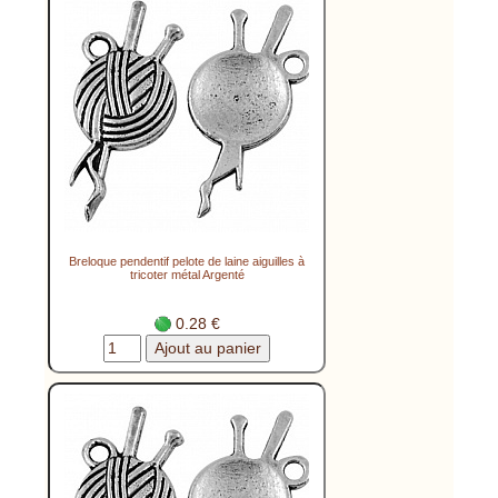
Breloque pendentif pelote de laine aiguilles à
tricoter métal Argenté
0.28 €