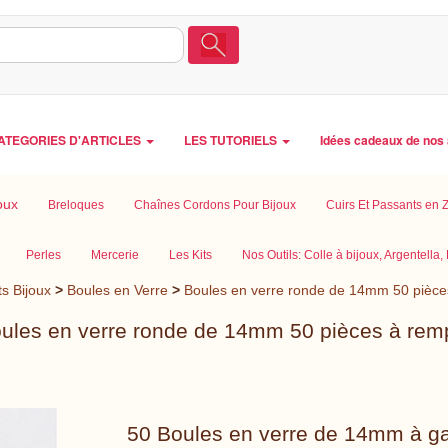
ATEGORIES D'ARTICLES
LES TUTORIELS
Idées cadeaux de nos 
oux
Breloques
Chaînes Cordons Pour Bijoux
Cuirs Et Passants en
Perles
Mercerie
Les Kits
Nos Outils: Colle à bijoux, Argentella, E
s Bijoux
>
Boules en Verre
>
Boules en verre ronde de 14mm 50 pièces
ules en verre ronde de 14mm 50 pièces à remp
50 Boules en verre de 14mm à ga