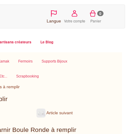
0
Votre compte
Panier
Langue
artisans créateurs
Le Blog
 Zamak
Fermoirs
Supports Bijoux
tc...
Scrapbooking
 à remplir
lir
Article suivant
rnir Boule Ronde à remplir