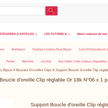
ATEGORIES D'ARTICLES
LES TUTORIELS
Idées cadeaux de nos 
oux
Breloques
Chaînes Cordons Pour Bijoux
Cuirs Et Passants en
Perles
Mercerie
Les Kits
Nos Outils: Colle à bijoux, Argentella, E
s Bijoux
>
Boucles D'oreilles Clips
>
Support Boucle d'oreille Clip régl
Boucle d'oreille Clip réglable Or 18k N°06 x 1 p
Support Boucle d'oreille Clip rég