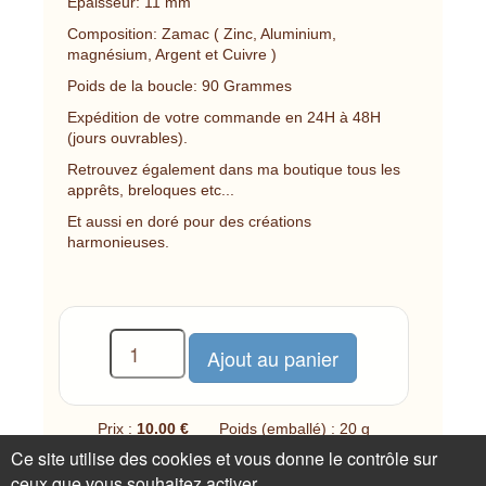
Epaisseur: 11 mm
Composition: Zamac ( Zinc, Aluminium,
magnésium, Argent et Cuivre )
Poids de la boucle: 90 Grammes
Expédition de votre commande en 24H à 48H
(jours ouvrables).
Retrouvez également dans ma boutique tous les
apprêts, breloques etc...
Et aussi en doré pour des créations
harmonieuses.
Prix :
10.00 €
Poids (emballé) : 20 g
Ce site utilise des cookies et vous donne le contrôle sur
1 disponible(s)
ceux que vous souhaitez activer