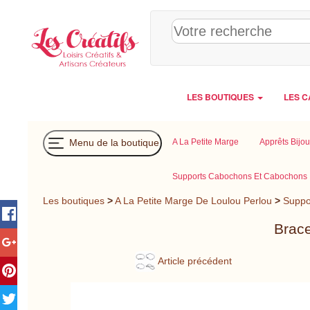
Panneau de gestion des cookies
LES BOUTIQUES
LES C
Menu de la boutique
A La Petite Marge
Apprêts Bijo
Supports Cabochons Et Cabochons
Les boutiques
>
A La Petite Marge De Loulou Perlou
>
Suppo
Brace
Article précédent