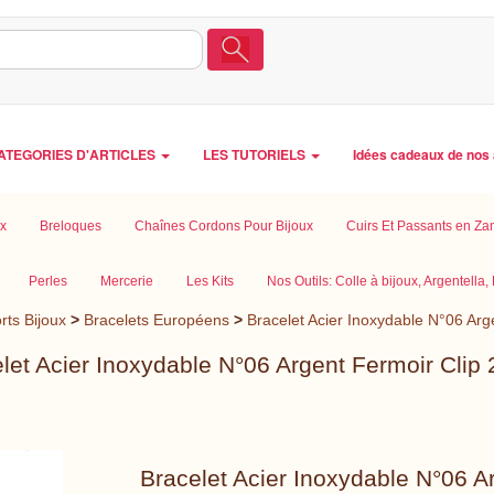
ATEGORIES D'ARTICLES
LES TUTORIELS
Idées cadeaux de nos 
ux
Breloques
Chaînes Cordons Pour Bijoux
Cuirs Et Passants en Z
Perles
Mercerie
Les Kits
Nos Outils: Colle à bijoux, Argentella, E
rts Bijoux
>
Bracelets Européens
>
Bracelet Acier Inoxydable N°06 Arg
let Acier Inoxydable N°06 Argent Fermoir Clip
Bracelet Acier Inoxydable N°06 A